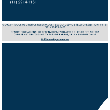
(11) 2914-1151
© 2022 – TODOS OS DIREITOS RESERVADOS | ESCOLA CEDAC | TELEFONES: (11) 2914-1151
/ (11) 99459-7439
CENTRO EDUCACIONAL DE DESENVOLVIMENTO ARTE E CULTURA CEDAC LTDA
CNPJ:43.462.530/0001-64 AV. PAES DE BARROS, 3321 – SÃO PAULO – SP
Políticas e Regulamentos