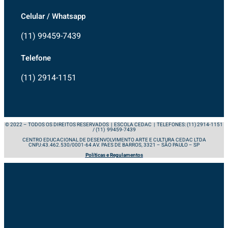
Celular / Whatsapp
(11) 99459-7439
Telefone
(11) 2914-1151
© 2022 – TODOS OS DIREITOS RESERVADOS | ESCOLA CEDAC | TELEFONES: (11) 2914-1151
/ (11) 99459-7439
CENTRO EDUCACIONAL DE DESENVOLVIMENTO ARTE E CULTURA CEDAC LTDA
CNPJ:43.462.530/0001-64 AV. PAES DE BARROS, 3321 – SÃO PAULO – SP
Políticas e Regulamentos