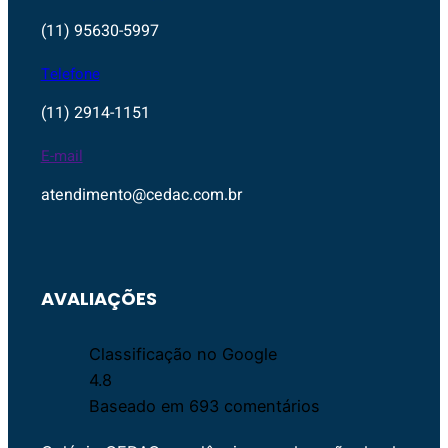
(11) 95630-5997
Telefone
(11) 2914-1151
E-mail
atendimento@cedac.com.br
AVALIAÇÕES
Classificação no Google
4.8
Baseado em 693 comentários