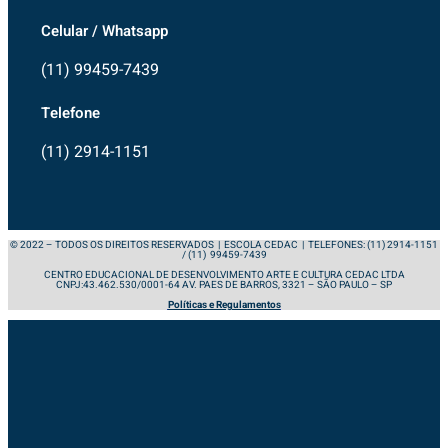
Celular / Whatsapp
(11) 99459-7439
Telefone
(11) 2914-1151
© 2022 – TODOS OS DIREITOS RESERVADOS | ESCOLA CEDAC | TELEFONES: (11) 2914-1151
/ (11) 99459-7439
CENTRO EDUCACIONAL DE DESENVOLVIMENTO ARTE E CULTURA CEDAC LTDA
CNPJ:43.462.530/0001-64 AV. PAES DE BARROS, 3321 – SÃO PAULO – SP
Políticas e Regulamentos