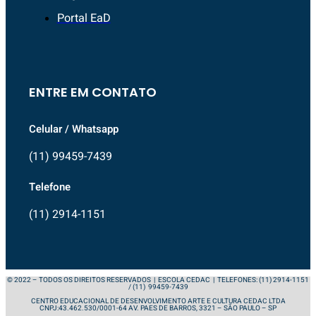
Portal EaD
ENTRE EM CONTATO
Celular / Whatsapp
(11) 99459-7439
Telefone
(11) 2914-1151
© 2022 – TODOS OS DIREITOS RESERVADOS | ESCOLA CEDAC | TELEFONES: (11) 2914-1151
/ (11) 99459-7439
CENTRO EDUCACIONAL DE DESENVOLVIMENTO ARTE E CULTURA CEDAC LTDA
CNPJ:43.462.530/0001-64 AV. PAES DE BARROS, 3321 – SÃO PAULO – SP