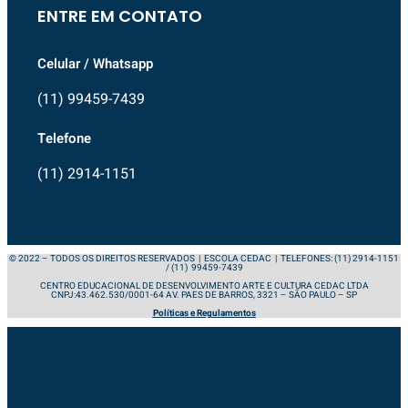
ENTRE EM CONTATO
Celular / Whatsapp
(11) 99459-7439
Telefone
(11) 2914-1151
© 2022 – TODOS OS DIREITOS RESERVADOS | ESCOLA CEDAC | TELEFONES: (11) 2914-1151
/ (11) 99459-7439
CENTRO EDUCACIONAL DE DESENVOLVIMENTO ARTE E CULTURA CEDAC LTDA
CNPJ:43.462.530/0001-64 AV. PAES DE BARROS, 3321 – SÃO PAULO – SP
Políticas e Regulamentos